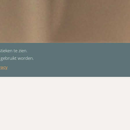
tieken te zien.
e gebruikt worden.
vacy
igen) en