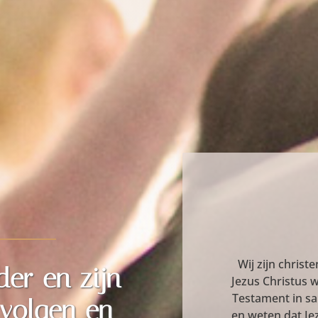
Wij zijn christ
er en zijn
Jezus Christus w
Testament in s
 volgen en
en weten dat Je