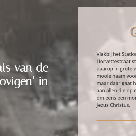
G
Vlakbij het Stati
Horvettestraat s
is van de
daarop in grote wi
mooie naam voor
ovigen’ in
maar daar gaat h
aan allen die op
om eens een mome
Jezus Christus.