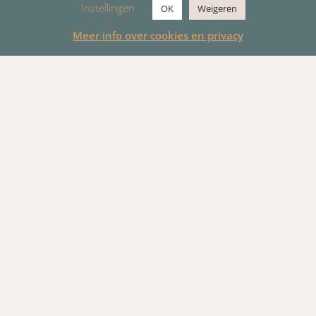
Instellingen
OK
Weigeren
Meer info over cookies en privacy
Ben je op zoek naar God?
Of zoek je een plek van rust?
Welkom!
Wij geloven dat mensen van alle tijden, dus ook