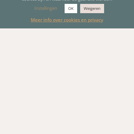
Instellingen
OK
Weigeren
Meer info over cookies en privacy
Wat doen wij op zondag?
10:00u Eredienst met avondmaal en Bijbeluitleg
In de eredienst aanbidden wij Jezus Christus als Heer
en Zoon van God. We vieren het avondmaal, zingen,
delen bemoedigende ervaringen en lezen en leren uit